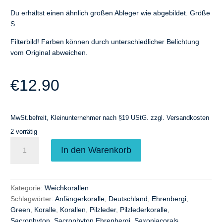
Du erhältst einen ähnlich großen Ableger wie abgebildet. Größe
S
Filterbild! Farben können durch unterschiedlicher Belichtung
vom Original abweichen.
€
12.90
MwSt.befreit, Kleinunternehmer nach §19 UStG.
zzgl.
Versandkosten
2 vorrätig
Sacrophyton
A
In den Warenkorb
Ehrenbergi
l
Pilzlederkoralle
t
Grün
e
-
r
Kategorie:
Weichkorallen
s-
n
Schlagwörter:
Anfängerkoralle
,
Deutschland
,
Ehrenbergi
,
Menge
a
Green
,
Koralle
,
Korallen
,
Pilzleder
,
Pilzlederkoralle
,
t
Sacrophyton
,
Sacrophyton Ehrenbergi
,
Saxoniacorals