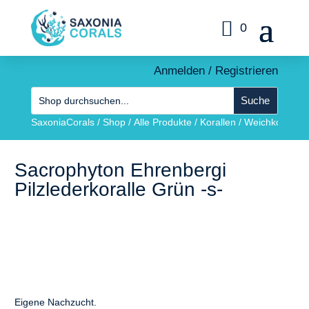
0
Anmelden / Registrieren
SaxoniaCorals
/
Shop
/
Alle Produkte
/
Korallen
/
Weichkorallen
Sacrophyton Ehrenbergi
Pilzlederkoralle Grün -s-
Eigene Nachzucht.