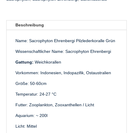
i
v
e
:
Beschreibung
Name: Sacrophyton Ehrenbergi Pilzlederkoralle Grün
Wissenschaftlicher Name: Sacrophyton Ehrenbergi
Gattung:
Weichkorallen
Vorkommen: Indonesien, Indopazifik, Ostaustralien
Größe: 50-60cm
Temperatur: 24-27 °C
Futter: Zooplankton, Zooxanthellen / Licht
Aquarium: ~ 200l
Licht: Mittel