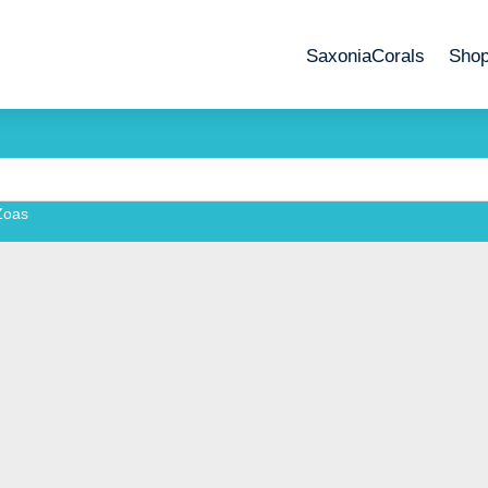
SaxoniaCorals
Sho
Zoas