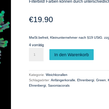
Filterbild! Farben können durch unterschiedli
€
19.90
MwSt.befreit, Kleinunternehmer nach §19 UStG.
zzg
4 vorrätig
Sacrophyton
A
In den Warenkorb
Ehrenbergi
l
Pilzlederkoralle
t
Grün
e
Kategorie:
Weichkorallen
-
r
Schlagwörter:
Anfängerkoralle
,
Ehrenbergi
,
Green
,
m-
n
Ehrenbergi
,
Saxoniacorals
Menge
a
t
i
v