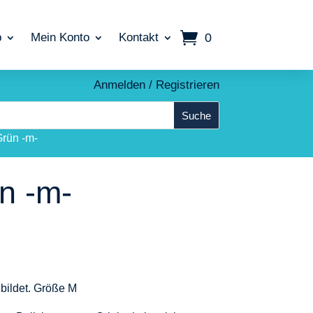
0
p
Mein Konto
Kontakt
Anmelden / Registrieren
Grün -m-
n -m-
ebildet. Größe M