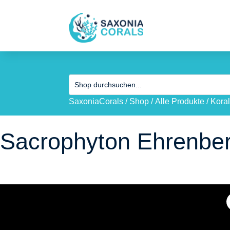
SaxoniaCorals
/
Shop
/
Alle Produkte
/
Koral
Sacrophyton Ehrenberg