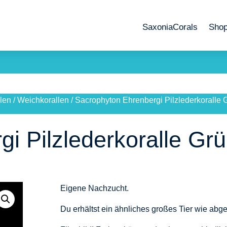
SaxoniaCorals
Sho
len
/
Weichkorallen
/
Sacrophyton Ehrenbergi Pilzlederkoralle 
i Pilzlederkoralle Grü
Eigene Nachzucht.
Du erhältst ein ähnliches großes Tier wie abg