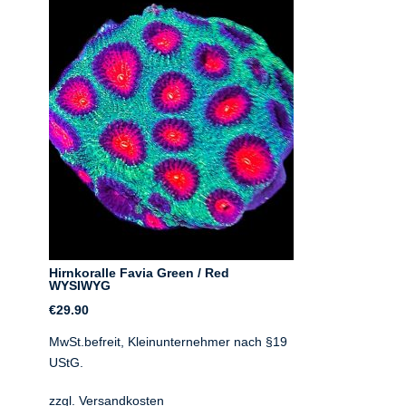
Hirnkoralle Favia Green / Red
WYSIWYG
€
29.90
9
MwSt.befreit, Kleinunternehmer nach §19
UStG.
zzgl.
Versandkosten