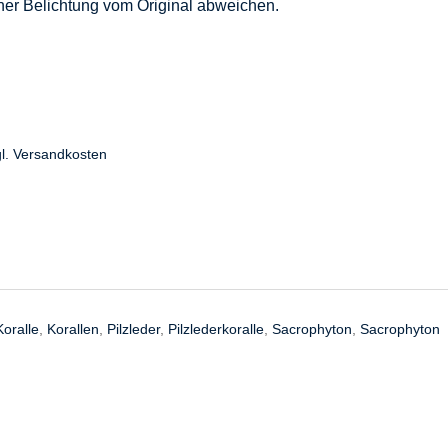
cher Belichtung vom Original abweichen.
l.
Versandkosten
Koralle
,
Korallen
,
Pilzleder
,
Pilzlederkoralle
,
Sacrophyton
,
Sacrophyton