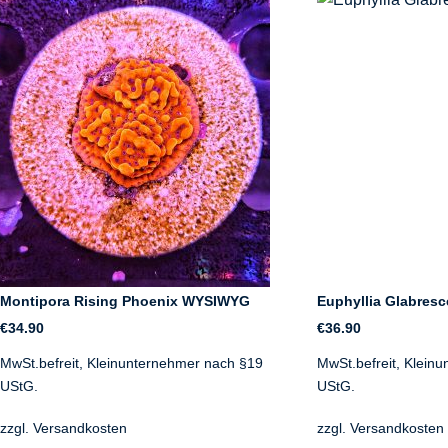
Montipora Rising Phoenix WYSIWYG
Euphyllia Glabresc
€
34.90
€
36.90
MwSt.befreit, Kleinunternehmer nach §19
MwSt.befreit, Klein
UStG.
UStG.
zzgl.
Versandkosten
zzgl.
Versandkosten