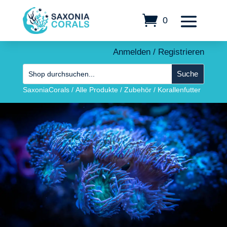
0
Anmelden / Registrieren
SaxoniaCorals
/
Alle Produkte
/
Zubehör
/
Korallenfutter