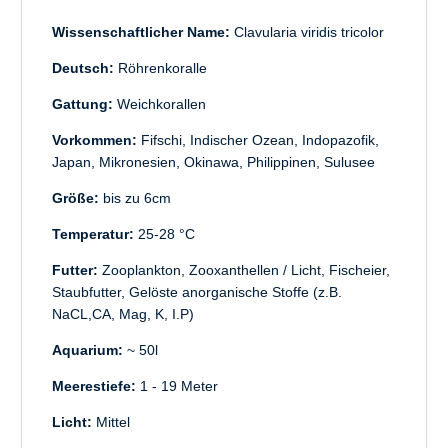
Wissenschaftlicher Name:
Clavularia viridis tricolor
Deutsch:
Röhrenkoralle
Gattung:
Weichkorallen
Vorkommen:
Fifschi, Indischer Ozean, Indopazofik,
Japan, Mikronesien, Okinawa, Philippinen, Sulusee
Größe:
bis zu 6cm
Temperatur:
25-28 °C
Futter:
Zooplankton, Zooxanthellen / Licht, Fischeier,
Staubfutter, Gelöste anorganische Stoffe (z.B.
NaCL,CA, Mag, K, I.P)
Aquarium:
~ 50l
Meerestiefe:
1 - 19 Meter
Licht:
Mittel