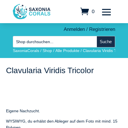
0
Anmelden / Registrieren
SaxoniaCorals
/
Shop
/
Alle Produkte
/
Clavularia Viridis Tricolor
Clavularia Viridis Tricolor
Eigene Nachzucht.
WYSIWYG, du erhälst den Ableger auf dem Foto mit mind. 15
Polypen.