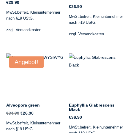
€
29.90
€
26.90
MwSt.befreit, Kleinunternehmer
MwSt.befreit, Kleinunternehmer
nach §19 UStG.
nach §19 UStG.
zzgl.
Versandkosten
zzgl.
Versandkosten
Angebot!
Alveopora green
Euphyllia Glabrescens
Black
Ursprünglicher
Aktueller
€
34.90
€
26.90
€
36.90
Preis
Preis
MwSt.befreit, Kleinunternehmer
MwSt.befreit, Kleinunternehmer
war:
ist:
nach §19 UStG.