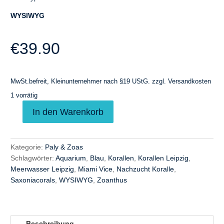
WYSIWYG
€
39.90
MwSt.befreit, Kleinunternehmer nach §19 UStG.
zzgl.
Versandkosten
1 vorrätig
A
In den Warenkorb
Miami
l
Vice
t
Zoanthus
e
Kategorie:
Paly & Zoas
Menge
r
Schlagwörter:
Aquarium
,
Blau
,
Korallen
,
Korallen Leipzig
,
n
Meerwasser Leipzig
,
Miami Vice
,
Nachzucht Koralle
,
a
Saxoniacorals
,
WYSIWYG
,
Zoanthus
t
i
v
e
Beschreibung