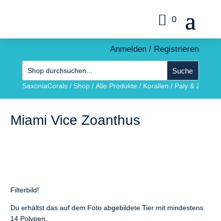
0
Anmelden / Registrieren
SaxoniaCorals
/
Shop
/
Alle Produkte
/
Korallen
/
Paly & Zoas
/
Miami Vice Zoanthus
Filterbild!
Du erhältst das auf dem Foto abgebildete Tier mit mindestens
14 Polypen.