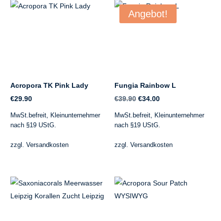
Angebot!
Acropora TK Pink Lady
Fungia Rainbow L
Ursprünglicher
Aktueller
€
29.90
€
39.90
€
34.00
Preis
Preis
MwSt.befreit, Kleinunternehmer
MwSt.befreit, Kleinunternehmer
war:
ist:
nach §19 UStG.
nach §19 UStG.
€39.90
€34.00.
zzgl.
Versandkosten
zzgl.
Versandkosten