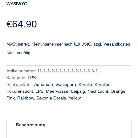
WYSIWYG
€
64.90
MwSt.befreit, Kleinunternehmer nach §19 UStG.
zzgl.
Versandkosten
Nicht vorrätig
Artikelnummer:
11-1-1-2-1-1-1-1-1-2-1-1-2-3-1
Kategorie:
LPS
Schlagwörter:
Aquarium
,
Goniopora
,
Koralle
,
Korallen
,
Korallenzucht
,
LPS
,
Meerwasser Leipzig
,
Nachzucht
,
Orange
,
Pink
,
Rainbow
,
Saxonia Corals
,
Yellow
Beschreibung