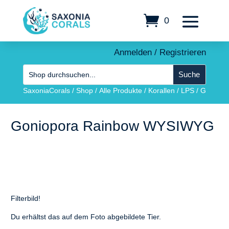
0
Anmelden / Registrieren
SaxoniaCorals
/
Shop
/
Alle Produkte
/
Korallen
/
LPS
/
Goniopo
Goniopora Rainbow WYSIWYG
Filterbild!
Du erhältst das auf dem Foto abgebildete Tier.