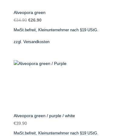
Alveopora green
Ursprünglicher
Aktueller
€
34.90
€
26.90
Preis
Preis
MwSt.befreit, Kleinunternehmer nach §19 UStG.
war:
ist:
€34.90
€26.90.
zzgl.
Versandkosten
Alveopora green / purple / white
€
39.90
MwSt.befreit, Kleinunternehmer nach §19 UStG.