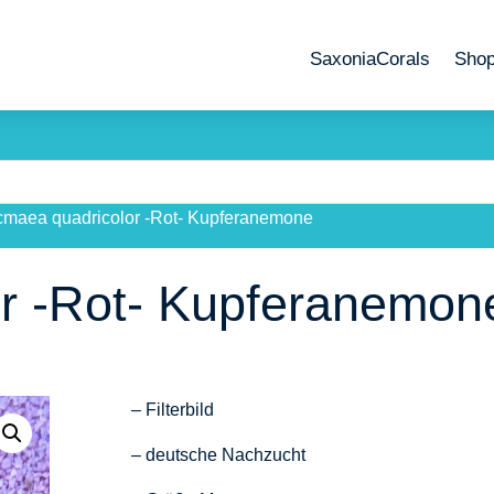
SaxoniaCorals
Sho
cmaea quadricolor -Rot- Kupferanemone
r -Rot- Kupferanemon
– Filterbild
– deutsche Nachzucht