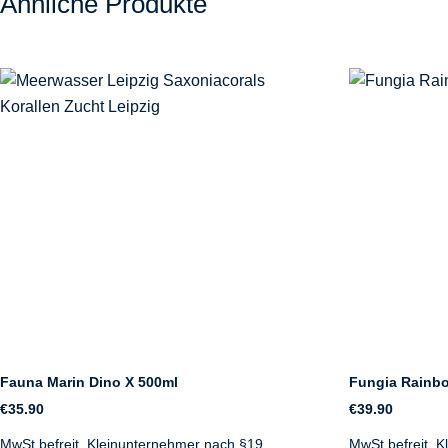
Ähnliche Produkte
Fauna Marin Dino X 500ml
Fungia Rainb
€
35.90
€
39.90
MwSt.befreit, Kleinunternehmer nach §19
MwSt.befreit, 