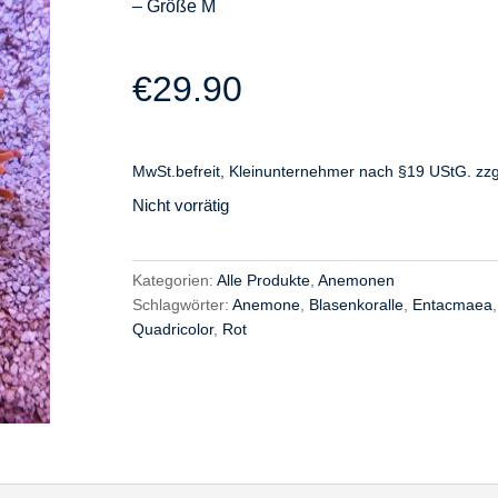
– Größe M
€
29.90
MwSt.befreit, Kleinunternehmer nach §19 UStG.
zzg
Nicht vorrätig
Kategorien:
Alle Produkte
,
Anemonen
Schlagwörter:
Anemone
,
Blasenkoralle
,
Entacmaea
Quadricolor
,
Rot