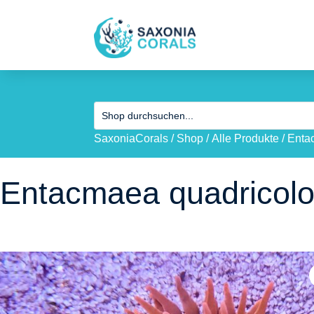
SaxoniaCorals
/
Shop
/
Alle Produkte
/
Enta
Entacmaea quadricolo