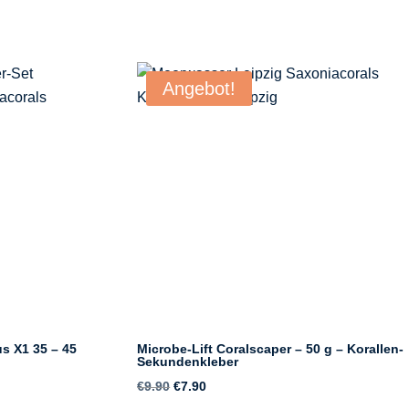
Angebot!
us X1 35 – 45
Microbe-​Lift Coralscaper – 50 g – Korallen-​
Sekundenkleber
Ursprünglicher
Aktueller
€
9.90
€
7.90
Preis
Preis