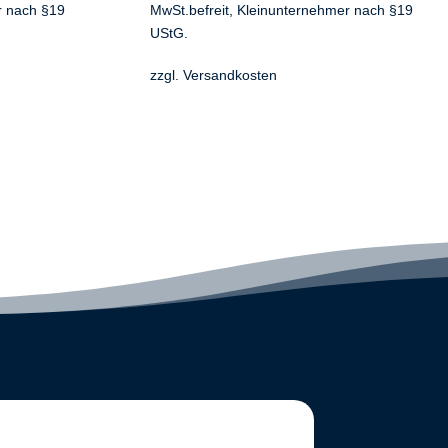
r nach §19
MwSt.befreit, Kleinunternehmer nach §19
war:
ist:
UStG.
€9.90
€7.90.
zzgl.
Versandkosten