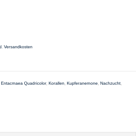
l.
Versandkosten
,
Entacmaea Quadricolor
,
Korallen
,
Kupferanemone
,
Nachzucht
,