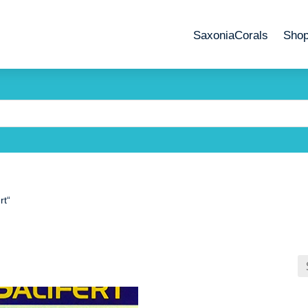
SaxoniaCorals
Sho
rt“