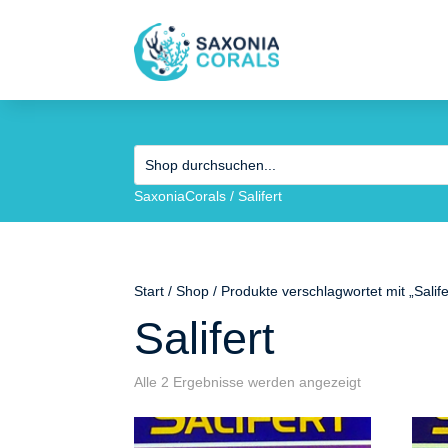
SaxoniaCorals
/
Salifert
Start
/
Shop
/ Produkte verschlagwortet mit „Salife
Salifert
Alle 2 Ergebnisse werden angezeigt