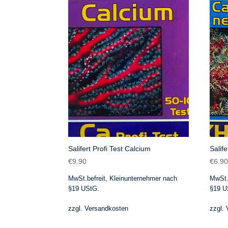
Salifert Profi Test Calcium
Salife
€
9.90
€
6.9
MwSt.befreit, Kleinunternehmer nach
MwSt.
§19 UStG.
§19 U
zzgl.
Versandkosten
zzgl.