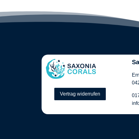
Sa
Ern
042
Vertrag widerrufen
01
inf