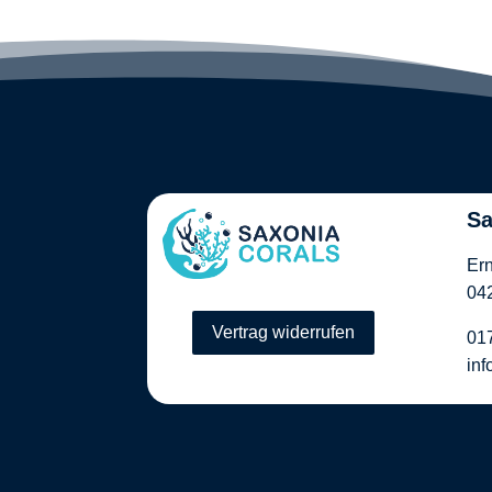
Sa
Ern
042
Vertrag widerrufen
01
inf