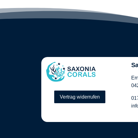
Sa
Er
04
Vertrag widerrufen
01
in