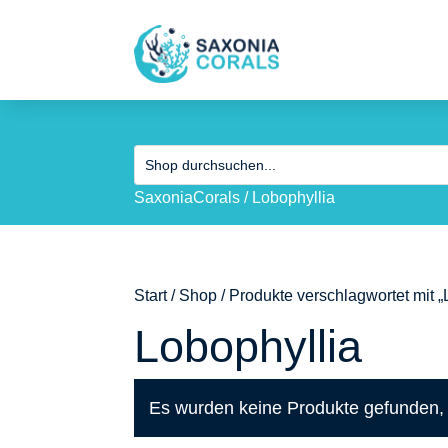
SaxoniaCorals
/
Lobophyllia
Start
/
Shop
/ Produkte verschlagwortet mit „
Lobophyllia
Es wurden keine Produkte gefunden, 