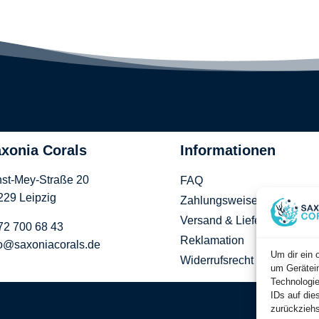
xonia Corals
Informationen
nst-Mey-Straße 20
FAQ
229 Leipzig
Zahlungsweisen
Versand & Lieferung
72 700 68 43
Reklamation
fo@saxoniacorals.de
Um dir ein 
Widerrufsrecht
um Gerätein
Technologie
IDs auf die
zurückziehs