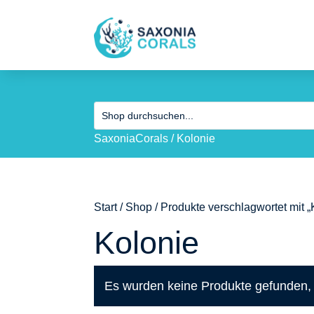
SaxoniaCorals
/
Kolonie
Start
/
Shop
/ Produkte verschlagwortet mit „
Kolonie
Es wurden keine Produkte gefunden, 