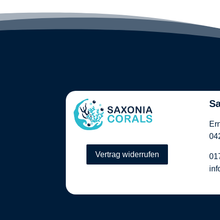
Sa
Er
04
Vertrag widerrufen
01
in