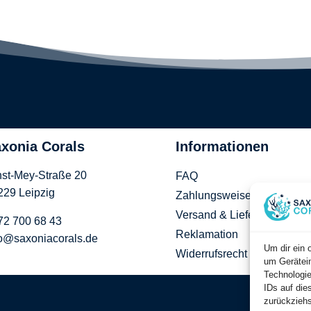
xonia Corals
Informationen
nst-Mey-Straße 20
FAQ
229 Leipzig
Zahlungsweisen
Versand & Lieferung
72 700 68 43
Reklamation
fo@saxoniacorals.de
Um dir ein 
Widerrufsrecht
um Gerätein
Technologie
IDs auf die
zurückziehs