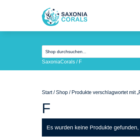
SaxoniaCorals
/
F
Start
/
Shop
/ Produkte verschlagwortet mit „
F
Es wurden keine Produkte gefunden, 