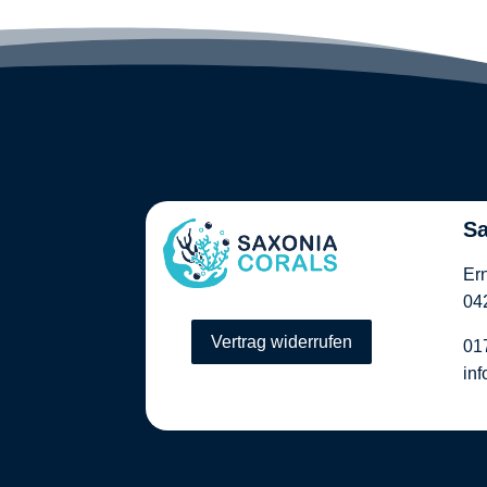
Sa
Er
04
Vertrag widerrufen
01
in