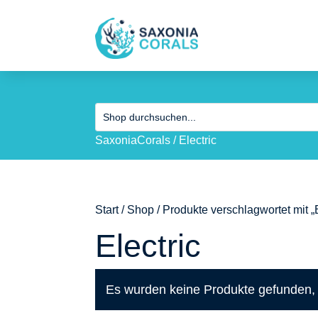
SaxoniaCorals
/
Electric
Start
/
Shop
/ Produkte verschlagwortet mit „E
Electric
Es wurden keine Produkte gefunden, 