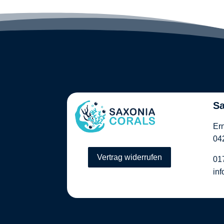
Sa
Er
04
Vertrag widerrufen
01
in