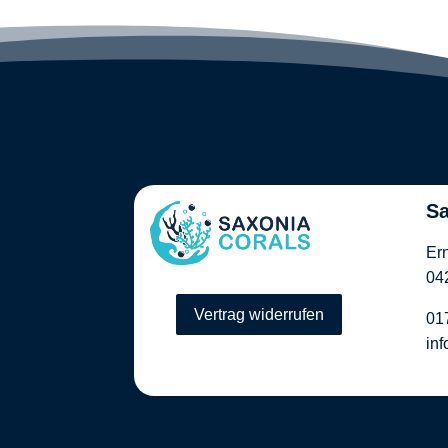
Sa
Er
04
Vertrag widerrufen
01
in