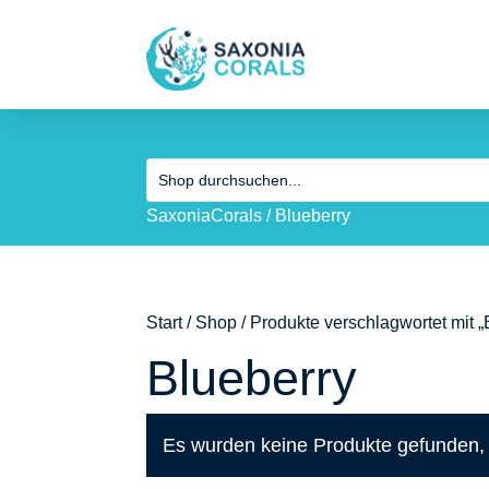
SaxoniaCorals
/
Blueberry
Start
/
Shop
/ Produkte verschlagwortet mit „
Blueberry
Es wurden keine Produkte gefunden, 