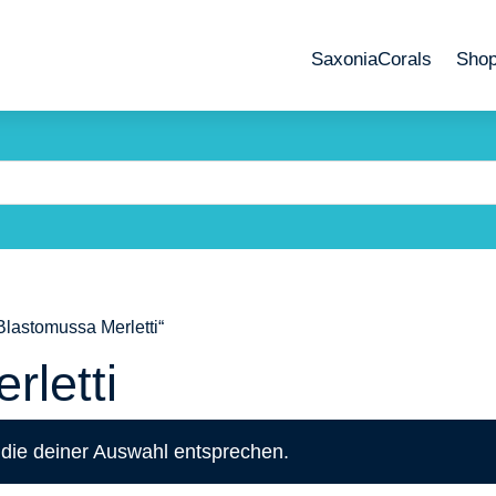
SaxoniaCorals
Sho
Blastomussa Merletti“
rletti
die deiner Auswahl entsprechen.