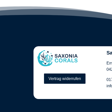
Sa
Er
04
Vertrag widerrufen
01
in