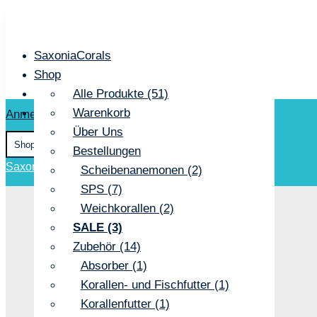
SaxoniaCorals
Shop
Mein Konto
Alle Produkte (51)
Kontakt
Korallen (37)
Warenkorb
Anmelden / Registrieren
Kasse
Über Uns
LPS (25)
Suchen
0
Bestellungen
Paly & Zoas (1)
nach:
SaxoniaCorals
/
Alle Produkte
/
Niedere Tiere
Scheibenanemonen (2)
SPS (7)
Weichkorallen (2)
SALE (3)
Zubehör (14)
Absorber (1)
Korallen- und Fischfutter (1)
Korallenfutter (1)