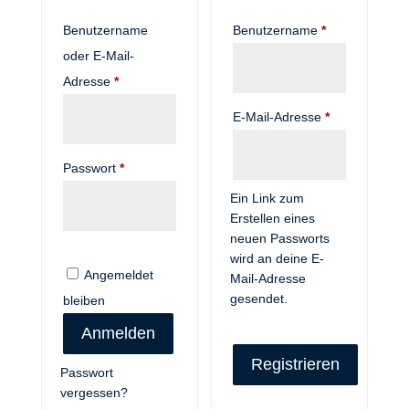
Erforderlich
Benutzername
Benutzername
*
oder E-Mail-
Erforderlich
Adresse
*
Erforderlich
E-Mail-Adresse
*
Erforderlich
Passwort
*
Ein Link zum
Erstellen eines
neuen Passworts
wird an deine E-
A
Angemeldet
Mail-Adresse
l
gesendet.
bleiben
t
e
Anmelden
r
Registrieren
n
Passwort
a
vergessen?
A