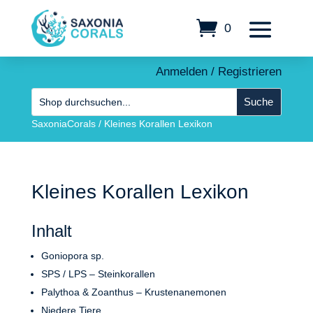
0
Anmelden / Registrieren
SaxoniaCorals
/
Kleines Korallen Lexikon
Kleines Korallen Lexikon
Inhalt
Goniopora sp.
SPS / LPS – Steinkorallen
Palythoa & Zoanthus – Krustenanemonen
Niedere Tiere